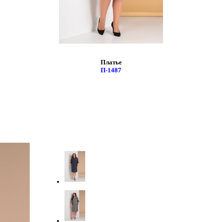
Платье
П-1487