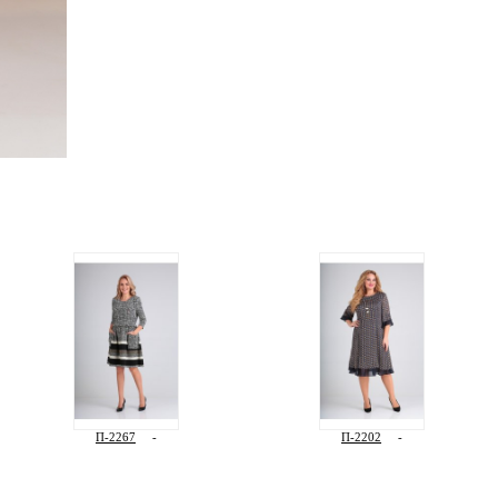
П-2267
-
П-2202
-