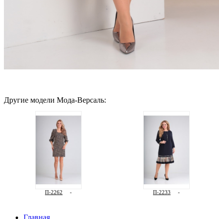
Другие модели Мода-Версаль:
П-2262
-
П-2233
-
Главная