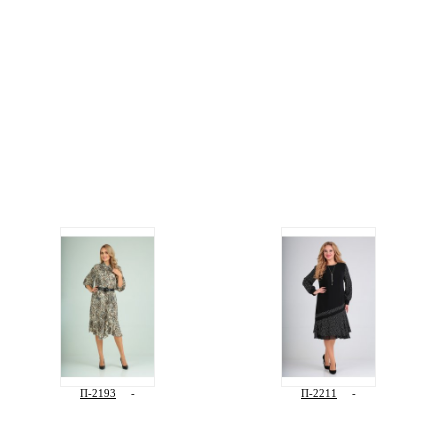
П-2193
-
П-2211
-